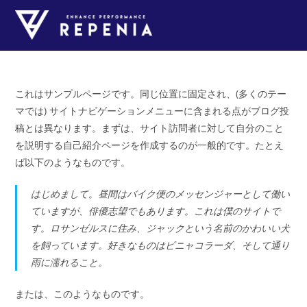
コ
ン
テ
ン
ツ
へ
これはサンプルページです。同じ位置に固定され、(多くのテー
ス
マでは) サイトナビゲーションメニューに含まれる点がブログ投
キ
稿とは異なります。まずは、サイト訪問者に対して自分のこと
ッ
を説明する自己紹介ページを作成するのが一般的です。たとえ
プ
ば以下のようなものです。
はじめまして。昼間はバイク便のメッセンジャーとして働い
ていますが、俳優志望でもあります。これは僕のサイトで
す。ロサンゼルスに住み、ジャックという名前のかわいい犬
を飼っています。好きなものはピニャコラーダ、そして通り
雨に濡れること。
または、このようなものです。