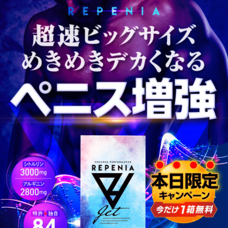
コ
ン
テ
ン
ツ
へ
ス
キ
ッ
プ